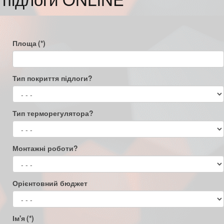
Площа
(*)
Тип покриття підлоги?
Тип терморегулятора?
Монтажні роботи?
Орієнтовний бюджет
Ім'я
(*)