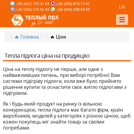
+38 (067) 705 41 64
+38 (050) 873 74 01
UK
+38 (093) 510 52 93
+38 (044) 338 89 53
🔥 Головна
>
🔥 Ціни
Тепла підлога ціна на продукцію
Ціна на теплу підлогу не перше, але одне з
найважливіших питань, при виборі потрібної Вам
системи підігріву підлоги, коли вже було прийнято
рішення купити та оснастити своє житло підлогами з
підігрівом.
Як і будь-який продукт на ринку із вільною
конкуренцією, тепла підлога має багато фірм, країн
виробників, моделей у категоріях з різною ціною, щоб
кожен покупець міг знайти товар за своїми
потребами.