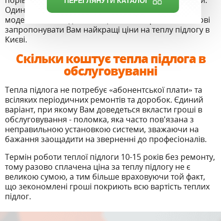
порівняно з магазинами у дрібніших містах України.
Один із найкращих варіантів — шукати потрібну
модель теплої підлоги за ціною в інтернеті. Ми готові
запропонувати Вам найкращі ціни на теплу підлогу в
Києві.
Скільки коштує тепла підлога в
обслуговуванні
Тепла підлога не потребує «абонентської плати» та
всіляких періодичних ремонтів та доробок. Єдиний
варіант, при якому Вам доведеться вкласти гроші в
обслуговування - поломка, яка часто пов'язана з
неправильною установкою системи, зважаючи на
бажання заощадити на зверненні до професіоналів.
Термін роботи теплої підлоги 10-15 років без ремонту,
тому разово сплачена ціна за теплу підлогу не є
великою сумою, а тим більше враховуючи той факт,
що зекономлені гроші покриють всю вартість теплих
підлог.