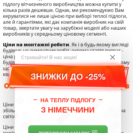
підлогу вітчизняного виробництва можна купити у
кілька разів дешевше. Однак, ми рекомендуємо Вам
керуватися не лише ціною при виборі теплої підлоги,
але й гарантіями, які дає компанія-виробник на свій
товар, звертати увагу на зарубіжні моделі або наших
виробників у середньому ціновому сегменті.
Ціни на монтажні роботи
. Як і в будь-якому вигляді
будівельно-ремонтних робіт, окрема стаття витрат -
ціна робітників персоналу, задіяного в процесі
Стривайте! В нас акція!
будівництва. Середню ціну виділити тут не вийде, тому
що все залежить від конкретного проекту і, звичайно,
ЗНИЖКИ ДО -25%
кваліфікації робітників
Особливості цін на теплу підлогу в
Києві
НА ТЕПЛУ ПІДЛОГУ
Ціни на теплі підлоги в Києві, як і в усій Україні,
З НІМЕЧЧИНИ
збільшилися паралельно зі стрибком курсу валют на
світовій арені.
Ціни у Київських роздрібних магазинах вищі,
ПЕРЕГЛЯНУТИ КАТАЛОГ