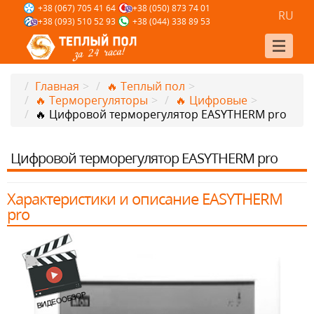
+38 (067) 705 41 64
+38 (050) 873 74 01
RU
+38 (093) 510 52 93
+38 (044) 338 89 53
Главная
>
🔥 Теплый пол
>
🔥 Терморегуляторы
>
🔥 Цифровые
>
🔥 Цифровой терморегулятор EASYTHERM pro
Цифровой терморегулятор EASYTHERM pro
Характеристики и описание EASYTHERM
pro