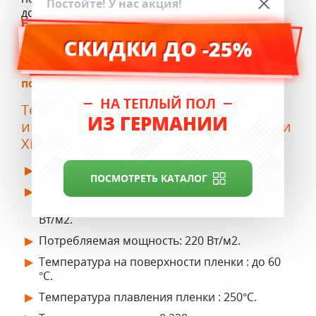
Постойте! У нас акция!
достойного соотношения цена/качество.
Специально разработанный состав и нанесение
нагревательного элемента позволяют снижать
СКИДКИ ДО -25%
выходную мощность нагрева до 30% в местах
перегрева. Может устанавливаться как
теплый
пол под ламинат
.
НА ТЕПЛЫЙ ПОЛ
Технические характеристики
ИЗ ГЕРМАНИИ
инфракрасной нагревательной пленки
XiCA REXVA:
Напряжение сети: 220 V, 50 Hz.
ПОСМОТРЕТЬ КАТАЛОГ
Среднесуточное потребление
электроэнергии c терморегулятором: 40-60
Вт/м2.
Потребляемая мощность: 220 Вт/м2.
Температура на поверхности пленки : до 60
°С.
Температура плавления пленки : 250°С.