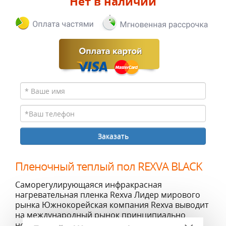
Нет в наличии
Пленочный теплый пол REXVA BLACK
Саморегулирующаяся инфракрасная
нагревательная пленка Rexva Лидер мирового
рынка Южнокорейская компания Rexva выводит
на международный рынок принципиально
новый продукт, не имеющий аналогов